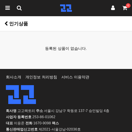
0
인기상품
등록된 상품이 없습니다.
회사소개
개인정보 처리방침
서비스 이용약관
회사명
고고팩토리
주소
서울시 강남구 학동로 137-7 승민빌딩 4층
사업자 등록번호
253-86-01062
대표
이응준
전화
1670-9098
팩스
통신판매업신고번호
제2021-서울강남-02036호